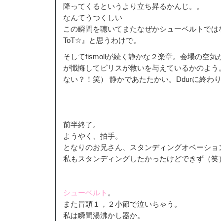
降ってくるというより立ち昇るかんじ。。
なんてうつくしい
この瞬間を聴いてまたなぜかシューベルトでは
ToT☆』と思うわけで。
そしてfismollが続く静かな２楽章。会場の
が懺悔してピリスが救いを与えているかのよう
ない？！笑） 静かであたたかい。Ddurに終わ
前半終了。
ようやく、拍手。
となりのお兄さん、スタンディングオベーショ
私もスタンディングしたかったけどできず（笑
シューベルト
。
また冒頭１，２小節で泣いちゃう。
私は瞬間湯沸かし器か。