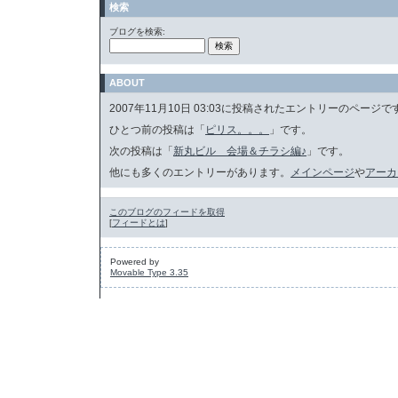
検索
ブログを検索:
ABOUT
2007年11月10日 03:03に投稿されたエントリーのページで
ひとつ前の投稿は「
ピリス。。。
」です。
次の投稿は「
新丸ビル 会場＆チラシ編♪
」です。
他にも多くのエントリーがあります。
メインページ
や
アーカ
このブログのフィードを取得
[
フィードとは
]
Powered by
Movable Type 3.35