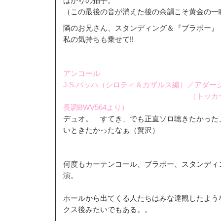
ばかりの拍手。
（この最後の音が消えた後の余韻こそ黄金の一
隣のお兄さん、スタンディング＆『ブラボー』
私の気持ちも乗せて!!
アンコール
J.S.バッハ（シロティ＆カザルス編）／アダー
（トッカータ、アダージ
長調BWV564より）
デュオ。 すてき、でも正直ソロ聴きたかった
いときたかったなぁ（贅沢）
何度もカーテンコール、ブラボー、スタンディ
演。
ホールから出てくる人たちはみな達観したよう
クス後みたいでもある。。