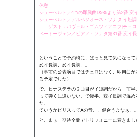
休憩
シューベルト／4つの即興曲D935より第2番 変
シューベルト／アルペジオーネ・ソナタ イ短調D
ゲスト：パヴェル・ゴムツィアコフ[チェロ
ベートーヴェン／ピアノ・ソナタ第31番 変イ
ということで予約時に、ぱっと見て気になって
変イ長調、変イ長調。。
（事前の公表演目ではチェロはなく、即興曲が
る予定でした）
で、ヒナステラの２曲目がイ短調だから 前半
って弾くに違いない、で後半、変イ長調で温め
た。
ていうかピリスってAの音、、似合うよなぁ
と、まぁ 期待全開でトリフォニーに着きまし