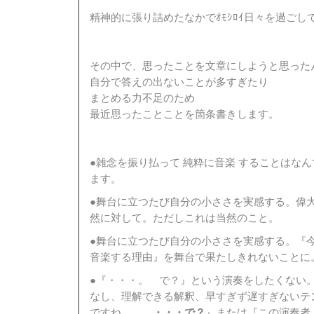
精神的に張り詰めたなかでｵﾓｼﾛｲ日々を過ごし
その中で、思ったことを文章にしようと思った
自分で答えの出ないことが多すぎたり
まとめる力不足のため
最近思ったことことを箇条書きします。
●雑念を振り払って 純粋に音楽 することはな
ます。
●舞台に立つたび自分の小ささを実感する。偉
然に対して。ただしこれは当然のこと。
●舞台に立つたび自分の小ささを実感する。『
音楽する理由』を舞台で果たしきれないことに
●『・・・。 で？』という演奏をしたくない。
なし、理解できる解釈、早すぎず遅すぎないテ
ですね。
・・・で？
』または『この演奏者