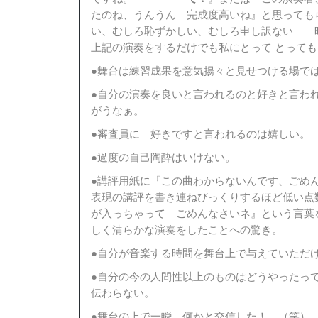
たのね、うんうん 完成度高いね』と思っても
い、むしろ恥ずかしい、むしろ申し訳ない 
上記の演奏をするだけでも私にとって とって
●舞台は練習成果を意気揚々と見せつける場で
●自分の演奏を良いと言われるのと好きと言わ
がうなぁ。
●審査員に 好きですと言われるのは嬉しい。
●過度の自己陶酔はいけない。
●講評用紙に『この曲わからないんです、ごめ
表現の講評を書き連ねびっくりするほど低い点
が入っちゃって ごめんなさいネ』という言葉
しく清らかな演奏をしたことへの驚き。
●自分が音楽する時間を舞台上で与えていただ
●自分の今の人間性以上のものはどうやったっ
伝わらない。
●舞台の上で一瞬、何かと交信した！ （笑）