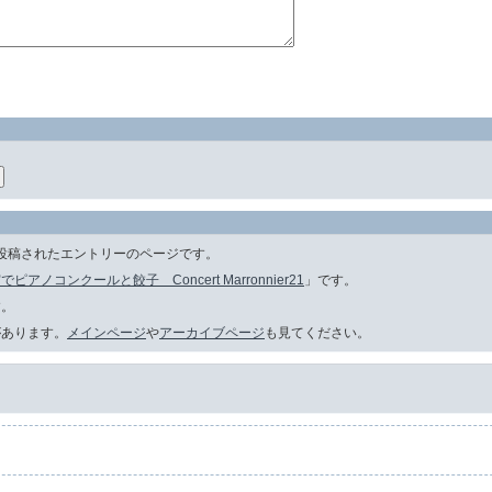
:59に投稿されたエントリーのページです。
ピアノコンクールと餃子 Concert Marronnier21
」です。
す。
があります。
メインページ
や
アーカイブページ
も見てください。