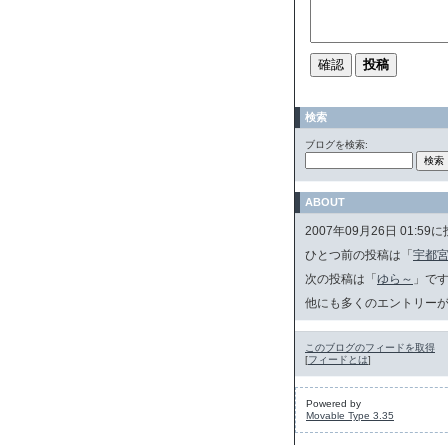
検索
ブログを検索:
ABOUT
2007年09月26日 01
ひとつ前の投稿は「
宇都宮で
次の投稿は「
ゆら～
」で
他にも多くのエントリー
このブログのフィードを取得
[
フィードとは
]
Powered by
Movable Type 3.35