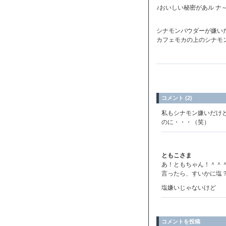
♪おいしい秘密があル ナ
シナモンパウダーが嫌い
カフェモカの上のシナモ
コメント (2)
私もシナモン嫌いだけど
のに・・・（笑）
ともこさま
あ！ともちゃん！＾＾
言ったら、すいかに塩
塩嫌いじゃないけど
コメントを投稿