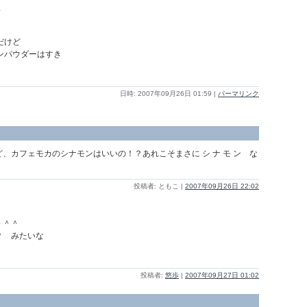
～
だけど
ンパウダーはすき
日時: 2007年09月26日 01:59
|
パーマリンク
、カフェモカのシナモンはいいの！？あれこそまさに シ ナ モ ン な
投稿者: ともこ |
2007年09月26日 22:02
＾＾＾
？ みたいな
投稿者:
悠歩
|
2007年09月27日 01:02